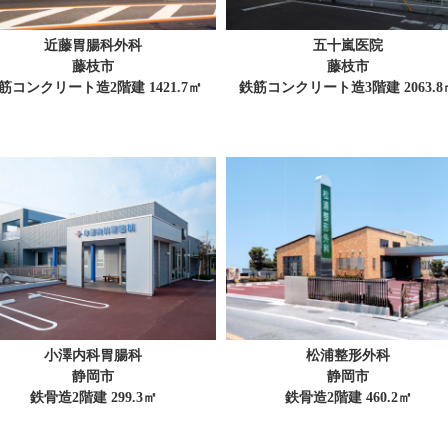
近藤胃腸科外科
五十嵐医院
藤枝市
藤枝市
筋コンクリート造2階建 1421.7㎡
鉄筋コンクリート造3階建 2063.8
小澤内科胃腸科
松浦整形外科
静岡市
静岡市
鉄骨造2階建 299.3㎡
鉄骨造2階建 460.2㎡