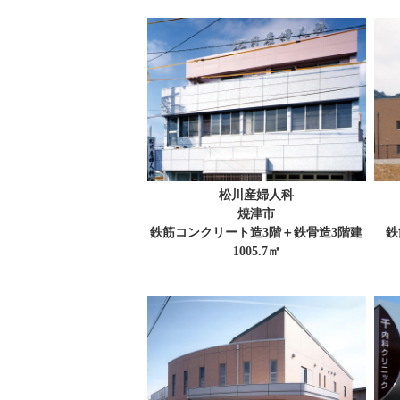
松川産婦人科
焼津市
鉄筋コンクリート造3階＋鉄骨造3階建
鉄
1005.7㎡