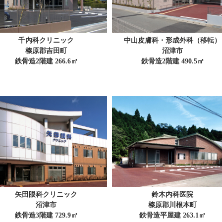
千内科クリニック
中山皮膚科・形成外科（移転）
榛原郡吉田町
沼津市
鉄骨造2階建 266.6㎡
鉄骨造2階建 490.5㎡
矢田眼科クリニック
鈴木内科医院
沼津市
榛原郡川根本町
鉄骨造3階建 729.9㎡
鉄骨造平屋建 263.1㎡