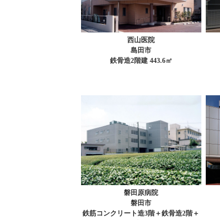
西山医院
島田市
鉄骨造2階建 443.6㎡
磐田原病院
磐田市
鉄筋コンクリート造3階＋鉄骨造2階＋