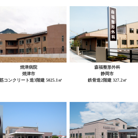
焼津病院
森福整形外科
焼津市
静岡市
筋コンクリート造3階建 5025.1㎡
鉄骨造2階建 327.2㎡